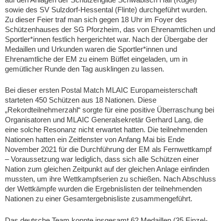
auf den Anlagen der Schützengilde Schwäbisch Hall (Kugel)
sowie des SV Sulzdorf-Hessental (Flinte) durchgeführt wurden.
Zu dieser Feier traf man sich gegen 18 Uhr im Foyer des
Schützenhauses der SG Pforzheim, das von Ehrenamtlichen und
Sportler*innen festlich hergerichtet war. Nach der Übergabe der
Medaillen und Urkunden waren die Sportler*innen und
Ehrenamtliche der EM zu einem Büffet eingeladen, um in
gemütlicher Runde den Tag ausklingen zu lassen.
Bei dieser ersten Postal Match MLAIC Europameisterschaft
starteten 450 Schützen aus 18 Nationen. Diese
„Rekordteilnehmerzahl“ sorgte für eine positive Überraschung bei
Organisatoren und MLAIC Generalsekretär Gerhard Lang, die
eine solche Resonanz nicht erwartet hatten. Die teilnehmenden
Nationen hatten ein Zeitfenster von Anfang Mai bis Ende
November 2021 für die Durchführung der EM als Fernwettkampf
– Voraussetzung war lediglich, dass sich alle Schützen einer
Nation zum gleichen Zeitpunkt auf der gleichen Anlage einfinden
mussten, um ihre Wettkampfserien zu schießen. Nach Abschluss
der Wettkämpfe wurden die Ergebnislisten der teilnehmenden
Nationen zu einer Gesamtergebnisliste zusammengeführt.
Das deutsche Team konnte insgesamt 62 Medaillen (35 Einzel-,