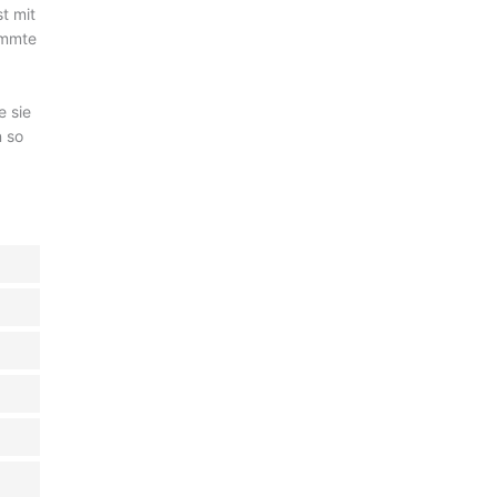
st mit
immte
e sie
n so