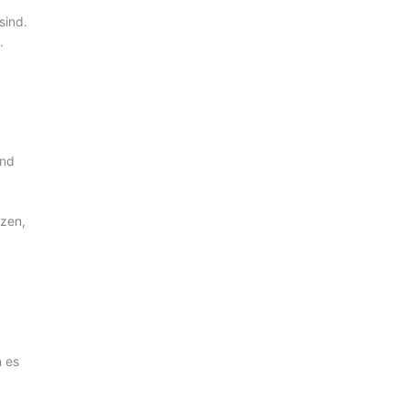
sind.
.
und
zen,
n es