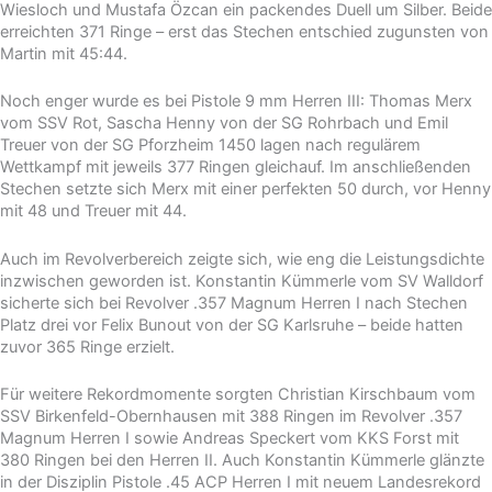
Wiesloch und Mustafa Özcan ein packendes Duell um Silber. Beide
erreichten 371 Ringe – erst das Stechen entschied zugunsten von
Martin mit 45:44.
Noch enger wurde es bei Pistole 9 mm Herren III: Thomas Merx
vom SSV Rot, Sascha Henny von der SG Rohrbach und Emil
Treuer von der SG Pforzheim 1450 lagen nach regulärem
Wettkampf mit jeweils 377 Ringen gleichauf. Im anschließenden
Stechen setzte sich Merx mit einer perfekten 50 durch, vor Henny
mit 48 und Treuer mit 44.
Auch im Revolverbereich zeigte sich, wie eng die Leistungsdichte
inzwischen geworden ist. Konstantin Kümmerle vom SV Walldorf
sicherte sich bei Revolver .357 Magnum Herren I nach Stechen
Platz drei vor Felix Bunout von der SG Karlsruhe – beide hatten
zuvor 365 Ringe erzielt.
Für weitere Rekordmomente sorgten Christian Kirschbaum vom
SSV Birkenfeld-Obernhausen mit 388 Ringen im Revolver .357
Magnum Herren I sowie Andreas Speckert vom KKS Forst mit
380 Ringen bei den Herren II. Auch Konstantin Kümmerle glänzte
in der Disziplin Pistole .45 ACP Herren I mit neuem Landesrekord