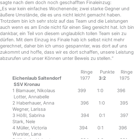
sagte nach dem doch noch geschafften Finaleinzug:
„Es war kein einfaches Wochenende; zwei starke Gegner und
äußere Umstände, die es uns nicht leicht gemacht haben.
Trotzdem bin ich sehr stolz auf das Team und die Leistungen
auch wenn es am Ende nicht für einen Sieg gereicht hat. Ich bin
dankbar, ein Teil von diesem unglaublich tollen Team sein zu
dürfen. Mit dem Einzug ins Finale hab ich selbst nicht mehr
gerechnet, daher bin ich umso gespannter, was dort auf uns
zukommt und hoffe, dass wir es dort schaffen, unsere Leistung
abzurufen und unser Können unter Beweis zu stellen.“
Ringe Punkte Ringe
Eichenlaub Saltendorf
1977
3:2
1975
SSV Kronau
1 Blamauer, Nikolaus 399 1:0 396
Lotter, Annabelle
2 Haberhauer, Anna 396 1:0 395
Wegner, Larissa
3 Hößl, Sabrina 394 0:1 397
Stark, Nele
4 Müller, Victoria 394 0:1 396
Wurster, Lana