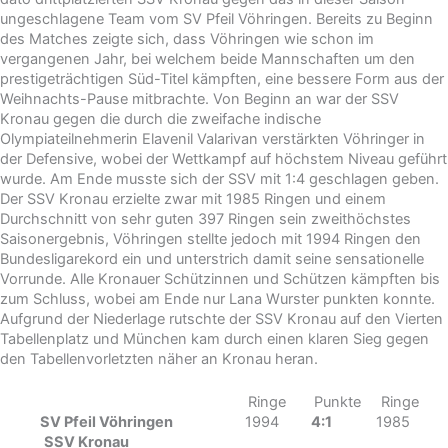
ungeschlagene Team vom SV Pfeil Vöhringen. Bereits zu Beginn
des Matches zeigte sich, dass Vöhringen wie schon im
vergangenen Jahr, bei welchem beide Mannschaften um den
prestigeträchtigen Süd-Titel kämpften, eine bessere Form aus der
Weihnachts-Pause mitbrachte. Von Beginn an war der SSV
Kronau gegen die durch die zweifache indische
Olympiateilnehmerin Elavenil Valarivan verstärkten Vöhringer in
der Defensive, wobei der Wettkampf auf höchstem Niveau geführt
wurde. Am Ende musste sich der SSV mit 1:4 geschlagen geben.
Der SSV Kronau erzielte zwar mit 1985 Ringen und einem
Durchschnitt von sehr guten 397 Ringen sein zweithöchstes
Saisonergebnis, Vöhringen stellte jedoch mit 1994 Ringen den
Bundesligarekord ein und unterstrich damit seine sensationelle
Vorrunde. Alle Kronauer Schützinnen und Schützen kämpften bis
zum Schluss, wobei am Ende nur Lana Wurster punkten konnte.
Aufgrund der Niederlage rutschte der SSV Kronau auf den Vierten
Tabellenplatz und München kam durch einen klaren Sieg gegen
den Tabellenvorletzten näher an Kronau heran.
Ringe Punkte Ringe
SV Pfeil Vöhringen
1994
4:1
1985
SSV Kronau