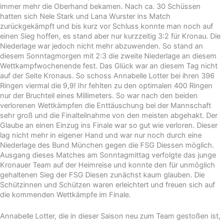
immer mehr die Oberhand bekamen. Nach ca. 30 Schüssen
hatten sich Nele Stark und Lana Wurster ins Match
zurückgekämpft und bis kurz vor Schluss konnte man noch auf
einen Sieg hoffen, es stand aber nur kurzzeitig 3:2 für Kronau. Die
Niederlage war jedoch nicht mehr abzuwenden. So stand an
diesem Sonntagmorgen mit 2:3 die zweite Niederlage an diesem
Wettkampfwochenende fest. Das Glück war an diesem Tag nicht
auf der Seite Kronaus. So schoss Annabelle Lotter bei ihren 396
Ringen viermal die 9,9! Ihr fehlten zu den optimalen 400 Ringen
nur der Bruchteil eines Millimeters. So war nach den beiden
verlorenen Wettkämpfen die Enttäuschung bei der Mannschaft
sehr groß und die Finalteilnahme von den meisten abgehakt. Der
Glaube an einen Einzug ins Finale war so gut wie verloren. Dieser
lag nicht mehr in eigener Hand und war nur noch durch eine
Niederlage des Bund München gegen die FSG Diessen möglich.
Ausgang dieses Matches am Sonntagmittag verfolgte das junge
Kronauer Team auf der Heimreise und konnte den für unmöglich
gehaltenen Sieg der FSG Diesen zunächst kaum glauben. Die
Schützinnen und Schützen waren erleichtert und freuen sich auf
die kommenden Wettkämpfe im Finale.
Annabelle Lotter, die in dieser Saison neu zum Team gestoßen ist,