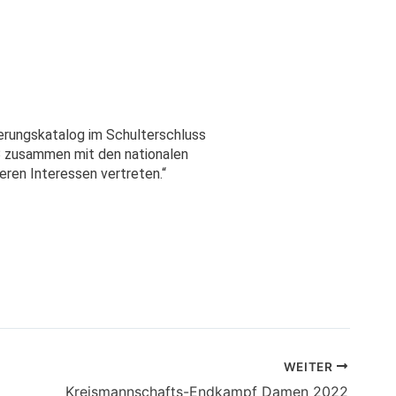
erungskatalog im Schulterschluss
SB zusammen mit den nationalen
ren Interessen vertreten.“
WEITER
Kreismannschafts-Endkampf Damen 2022