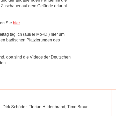
fgrund der andauernden Pandemie die
ne Zuschauer auf dem Gelände erlaubt
den Sie
hier
.
Freitag täglich (außer Mo+Di) hier um
 den badischen Platzierungen des
, dort sind die Videos der Deutschen
den.
Dirk Schöder, Florian Hildenbrand, Timo Braun