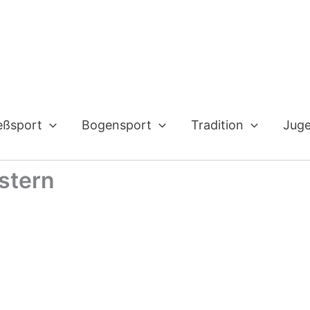
eßsport
Bogensport
Tradition
Jug
stern