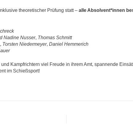
klusive theoretischer Prüfung statt –
alle Absolvent*innen b
chreck
d Nadine Nusser
,
Thomas Schmitt
,
Torsten Niedermeyer
,
Daniel Hemmerich
Hauer
nd Kampfrichtern viel Freude in ihrem Amt, spannende Einsätz
nt im Schießsport!