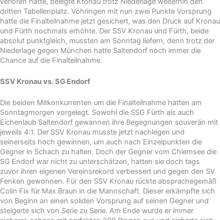
verloren hatte, belegte Kronau trotz Niederlage weiterhin den
dritten Tabellenplatz. Vöhringen mit nun zwei Punkte Vorsprung
hatte die Finalteilnahme jetzt gesichert, was den Druck auf Kronau
und Fürth nochmals erhöhte. Der SSV Kronau und Fürth, beide
absolut punktgleich, mussten am Sonntag liefern, denn trotz der
Niederlage gegen München hatte Saltendorf noch immer die
Chance auf die Finalteilnahme.
SSV Kronau vs. SG Endorf
Die beiden Mitkonkurrenten um die Finalteilnahme hatten am
Sonntagmorgen vorgelegt. Sowohl die SSG Fürth als auch
Eichenlaub Saltendorf gewannen ihre Begegnungen souverän mit
jeweils 4:1. Der SSV Kronau musste jetzt nachlegen und
seinerseits hoch gewinnen, um auch nach Einzelpunkten die
Gegner in Schach zu halten. Doch der Gegner vom Chiemsee die
SG Endorf war nicht zu unterschätzen, hatten sie doch tags
zuvor ihren eigenen Vereinsrekord verbessert und gegen den SV
Fenken gewonnen. Für den SSV Kronau rückte absprachegemäß
Colin Fix für Max Braun in die Mannschaft. Dieser erkämpfte sich
von Beginn an einen soliden Vorsprung auf seinen Gegner und
steigerte sich von Serie zu Serie. Am Ende wurde er immer