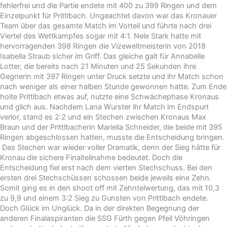
fehlerfrei und die Partie endete mit 400 zu 399 Ringen und dem
Einzelpunkt für Prittlbach. Ungeachtet davon war das Kronauer
Team über das gesamte Match im Vorteil und führte nach drei
Viertel des Wettkampfes sogar mit 4:1. Nele Stark hatte mit
hervorragenden 398 Ringen die Vizeweltmeisterin von 2018
Isabella Straub sicher im Griff. Das gleiche galt für Annabelle
Lotter, die bereits nach 21 Minuten und 25 Sekunden ihre
Gegnerin mit 397 Ringen unter Druck setzte und ihr Match schon
nach weniger als einer halben Stunde gewonnen hatte. Zum Ende
holte Prittlbach etwas auf, nutzte eine Schwächephase Kronaus
und glich aus. Nachdem Lana Wurster ihr Match im Endspurt
verlor, stand es 2:2 und ein Stechen zwischen Kronaus Max
Braun und der Prittlbacherin Mariella Schneider, die beide mit 395
Ringen abgeschlossen hatten, musste die Entscheidung bringen.
Das Stechen war wieder voller Dramatik, denn der Sieg hätte für
Kronau die sichere Finalteilnahme bedeutet. Doch die
Entscheidung fiel erst nach dem vierten Stechschuss. Bei den
ersten drei Stechschüssen schossen beide jeweils eine Zehn.
Somit ging es in den shoot off mit Zehntelwertung, das mit 10,3
zu 9,9 und einem 3:2 Sieg zu Gunsten von Prittlbach endete.
Doch Glück im Unglück. Da in der direkten Begegnung der
anderen Finalaspiranten die SSG Fürth gegen Pfeil Vöhringen