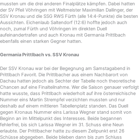
mussten um die drei anderen Finalplätze kämpfen. Dabei hatten
der SV Pfeil Vöhringen mit Weltmeister Maximilian Dallinger, der
SSV Kronau und die SSG RWS Fürth (alle 14:4-Punkte) die besten
Aussichten. Eichenlaub Saltendorf (12:6) hoffte jedoch auch
noch, zumal Fürth und Vöhringen im direkten Duell
aufeinandertrafen und auch Kronau mit Germania Prittlbach
ebenfalls einen starken Gegner hatten.
Germania Prittlbach vs. SSV Kronau
Der SSV Kronau war bei der Begegnung am Samstagabend in
Prittlbach Favorit. Die Prittlbacher aus einem Nachbarort von
Dachau hatten jedoch als Sechter der Tabelle noch theoretische
Chancen auf eine Finalteilnahme. Wer die Saison genauer verfolgt
hatte wusste, dass Prittlbach wiederholt auf ihre österreichische
Nummer eins Martin Strempfel verzichten mussten und nur
deshalb auf einem mittleren Tabellenplatz standen. Das Duell
gegen Kronaus Nummer eins Larissa Wegner stand somit von
Beginn an im Mittelpunkt des Interesses. Beide begannen
fehlerfrei, bis sich Larissa Wegner im 31. Schuss eine Neun
erlaubte. Der Prittlbacher hatte zu diesem Zeitpunkt erst 26
Schüsse abgegeben. Beide blieben dann bis zum Schluss