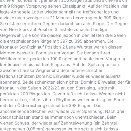
sicherer, schoss mit perfekten 200 Ringen aus und sicherte sich
mit 9 Ringen Vorsprung seinen Einzelpunkt. Auf der Position vier
legte Annabelle Lotter wieder schnell und treffsicher los und
erzielte nach weniger als 21 Minuten hervorragende 399 Ringe.
Sie distanzierte ihren Gegner dadurch um acht Ringe. Der Gegner
von Nele Stark auf Position 3 leistete zunächst heftige
Gegenwehr, sie konnte diesem jedoch in den letzten drei Serien
die entscheidenden Ringe mit 397 zu 395 abnehmen. Die
Kronauer Schützin auf Position 2 Lana Wurster war an diesem
Morgen besser in Form als am Vortag. Sie begann ihren
Wettkampf mit perfekten 100 Ringen und baute ihren Vorsprung
kontinuierlich bis auf fünf Ringe aus. Auf der Spitzenposition
zwischen Larissa Wegner und dem österreichischen
Nationalschützen Dominic Einwaller wurde es wieder äußerst
spannend. Beide schenkten sich nichts. Dominic Einwaller, der für
Kronau in der Saison 2022/23 an den Start ging, legte mit
perfekten 200 Ringen los. Davon ließ sich Larissa Wegner nicht
beeindrucken, schoss ihren Rhythmus weiter und lag am Ende
mit dem Österreicher gleichauf bei 398 Ringen. Das
anschließende Stechen war wieder voller Spannung. Nach drei
Stechschüssen stand es immer noch unentschieden. Beim
vierten Schuss, der wieder auf Zehntelwertung (ein Zehntel
entsprechen 0,05mm) gemessen wurde setzte sich Larissa