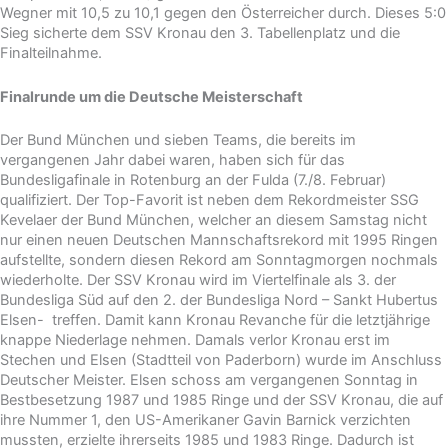
Wegner mit 10,5 zu 10,1 gegen den Österreicher durch. Dieses 5:0
Sieg sicherte dem SSV Kronau den 3. Tabellenplatz und die
Finalteilnahme.
Finalrunde um die Deutsche Meisterschaft
Der Bund München und sieben Teams, die bereits im
vergangenen Jahr dabei waren, haben sich für das
Bundesligafinale in Rotenburg an der Fulda (7./8. Februar)
qualifiziert. Der Top-Favorit ist neben dem Rekordmeister SSG
Kevelaer der Bund München, welcher an diesem Samstag nicht
nur einen neuen Deutschen Mannschaftsrekord mit 1995 Ringen
aufstellte, sondern diesen Rekord am Sonntagmorgen nochmals
wiederholte. Der SSV Kronau wird im Viertelfinale als 3. der
Bundesliga Süd auf den 2. der Bundesliga Nord – Sankt Hubertus
Elsen- treffen. Damit kann Kronau Revanche für die letztjährige
knappe Niederlage nehmen. Damals verlor Kronau erst im
Stechen und Elsen (Stadtteil von Paderborn) wurde im Anschluss
Deutscher Meister. Elsen schoss am vergangenen Sonntag in
Bestbesetzung 1987 und 1985 Ringe und der SSV Kronau, die auf
ihre Nummer 1, den US-Amerikaner Gavin Barnick verzichten
mussten, erzielte ihrerseits 1985 und 1983 Ringe. Dadurch ist